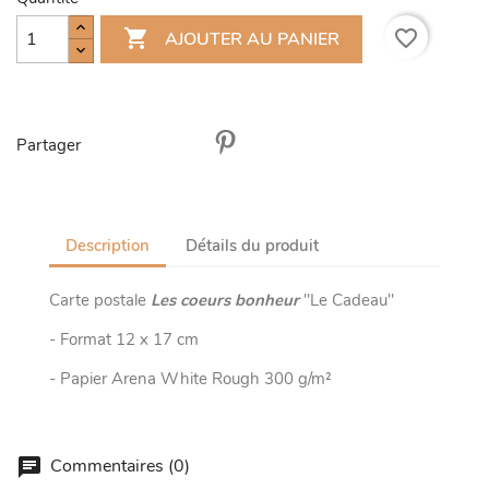

favorite_border
AJOUTER AU PANIER
Partager
Description
Détails du produit
Carte postale
Les coeurs bonheur
"Le Cadeau"
- Format 12 x 17 cm
- Papier Arena White Rough 300 g/m²
Commentaires (0)