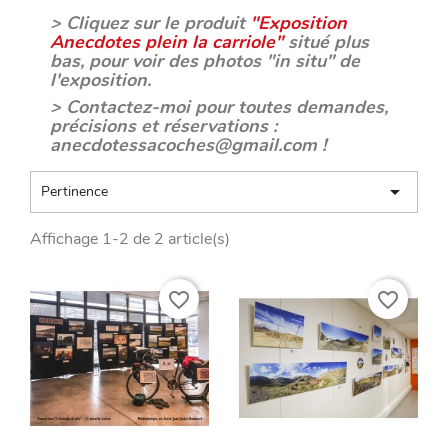
.
> Cliquez sur le produit
"Exposition
Anecdotes plein la carriole"
situé plus
bas, pour voir des photos "in situ" de
l'exposition.
> Contactez-moi pour toutes demandes,
précisions et réservations :
anecdotessacoches@gmail.com !

Pertinence
Affichage 1-2 de 2 article(s)
favorite_border
favorite_border