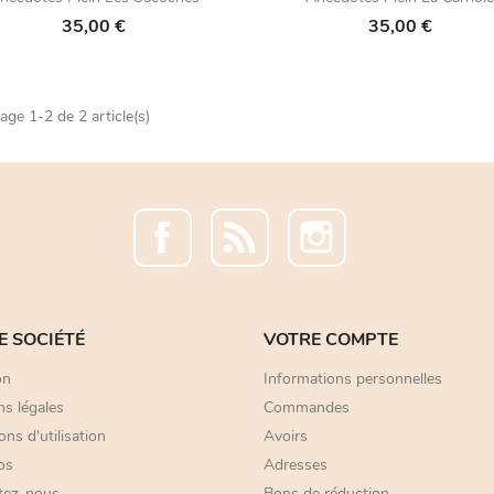
35,00 €
35,00 €
age 1-2 de 2 article(s)
Facebook
Rss
Instagram
E SOCIÉTÉ
VOTRE COMPTE
on
Informations personnelles
s légales
Commandes
ons d'utilisation
Avoirs
os
Adresses
tez-nous
Bons de réduction