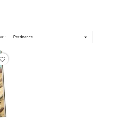

ar :
Pertinence
vorite_border
e