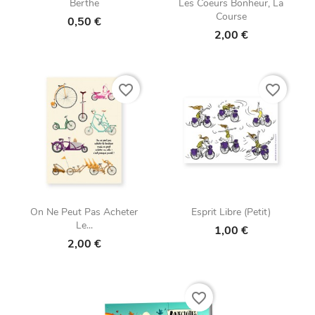
Berthe
Les Coeurs Bonheur, La
Course
0,50 €
2,00 €
favorite_border
favorite_border
On Ne Peut Pas Acheter
Esprit Libre (petit)
Le...
1,00 €
2,00 €
favorite_border