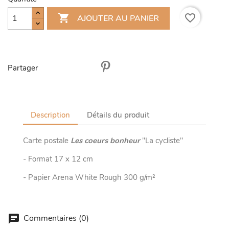

favorite_border
AJOUTER AU PANIER
Partager
Description
Détails du produit
Carte postale
Les coeurs bonheur
"La cycliste"
- Format 17 x 12 cm
- Papier Arena White Rough 300 g/m²
Commentaires (0)